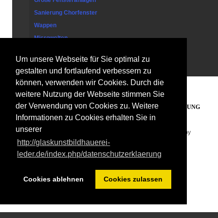
Große Fensteranlagen
Sanierung Chorfenster
Wappen
Microwelten
Um unsere Webseite für Sie optimal zu
Kontakt
gestalten und fortlaufend verbessern zu
können, verwenden wir Cookies. Durch die
weitere Nutzung der Webseite stimmen Sie
der Verwendung von Cookies zu. Weitere
PARTNERLINKS
IMPRESSUM
DATENSCHUTZERKLÄRUNG
Informationen zu Cookies erhalten Sie in
unserer
Copyright © 2026. Glaskunst Bildhauerei Leder . Designed by
http://glaskunstbildhauerei-
Shape5.com
Joomla Templates
leder.de/index.php/datenschutzerklaerung
Cookies ablehnen
Cookies zulassen