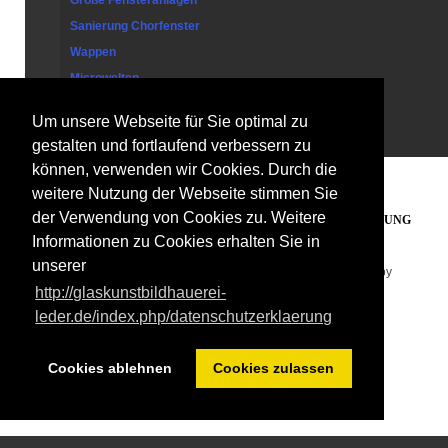
Große Fensteranlagen
Sanierung Chorfenster
Wappen
Microwelten
Um unsere Webseite für Sie optimal zu
Kontakt
gestalten und fortlaufend verbessern zu
können, verwenden wir Cookies. Durch die
weitere Nutzung der Webseite stimmen Sie
der Verwendung von Cookies zu. Weitere
PARTNERLINKS
IMPRESSUM
DATENSCHUTZERKLÄRUNG
Informationen zu Cookies erhalten Sie in
unserer
Copyright © 2026. Glaskunst Bildhauerei Leder . Designed by
http://glaskunstbildhauerei-
Shape5.com
Joomla Templates
leder.de/index.php/datenschutzerklaerung
Cookies ablehnen
Cookies zulassen