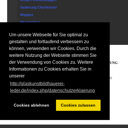
Große Fensteranlagen
Sanierung Chorfenster
Wappen
Microwelten
Um unsere Webseite für Sie optimal zu
Kontakt
gestalten und fortlaufend verbessern zu
können, verwenden wir Cookies. Durch die
weitere Nutzung der Webseite stimmen Sie
der Verwendung von Cookies zu. Weitere
PARTNERLINKS
IMPRESSUM
DATENSCHUTZERKLÄRUNG
Informationen zu Cookies erhalten Sie in
unserer
Copyright © 2026. Glaskunst Bildhauerei Leder . Designed by
http://glaskunstbildhauerei-
Shape5.com
Joomla Templates
leder.de/index.php/datenschutzerklaerung
Cookies ablehnen
Cookies zulassen