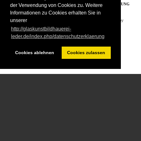
PARTNERLINKS
IMPRESSUM
DATENSCHUTZERKLÄRUNG
der Verwendung von Cookies zu. Weitere
Informationen zu Cookies erhalten Sie in
unserer
Copyright © 2026. Glaskunst Bildhauerei Leder . Designed by
http://glaskunstbildhauerei-
Shape5.com
Joomla Templates
leder.de/index.php/datenschutzerklaerung
Cookies ablehnen
Cookies zulassen