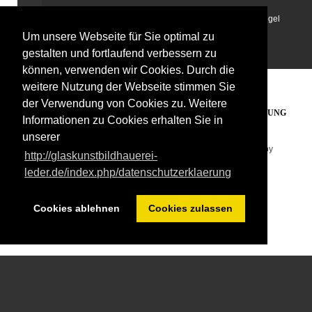
Wir fertigen Dekorationsobjekte, Schalen, Bilder, Spiegel
Um unsere Webseite für Sie optimal zu
und vieles mehr in Fusing-Technik.
gestalten und fortlaufend verbessern zu
können, verwenden wir Cookies. Durch die
weitere Nutzung der Webseite stimmen Sie
der Verwendung von Cookies zu. Weitere
PARTNERLINKS
IMPRESSUM
DATENSCHUTZERKLÄRUNG
Informationen zu Cookies erhalten Sie in
unserer
Copyright © 2026. Glaskunst Bildhauerei Leder . Designed by
http://glaskunstbildhauerei-
Shape5.com
Joomla Templates
leder.de/index.php/datenschutzerklaerung
Cookies ablehnen
Cookies zulassen
German