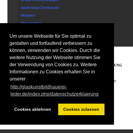
Große Fensteranlagen
Sanierung Chorfenster
Wappen
Microwelten
Um unsere Webseite für Sie optimal zu
Kontakt
gestalten und fortlaufend verbessern zu
können, verwenden wir Cookies. Durch die
weitere Nutzung der Webseite stimmen Sie
der Verwendung von Cookies zu. Weitere
PARTNERLINKS
IMPRESSUM
DATENSCHUTZERKLÄRUNG
Informationen zu Cookies erhalten Sie in
unserer
Copyright © 2026. Glaskunst Bildhauerei Leder . Designed by
http://glaskunstbildhauerei-
Shape5.com
Joomla Templates
leder.de/index.php/datenschutzerklaerung
Cookies ablehnen
Cookies zulassen